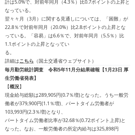
計は5.0%で、対前年同月（4.3％）比0.7ポイントの上昇と
なっている。
翌々々月（3月）に関する見通しについては、「困難」が
22.8％で対前年同月（20.0%）比2.8ポイントの上昇とな
っている。「容易」は6.6％で、対前年同月（5.5％）比
1.1ポイントの上昇となってい
る。
詳細は
こちら
（国土交通省ウェブサイト）
毎月勤労統計調査 令和5年11月分結果確報【1月23日 厚
生労働省発表】
【
概況
】
現金給与総額は289,905円(0.7％増)となった。うち一般労
働者が379,900円(1.1％増)、パートタイム労働者が
103,993円(2.3％増)となり、
パートタイム労働者比率が32.68％(0.72ポイント上昇)と
なった。なお、一般労働者の所定内給与は325,898円