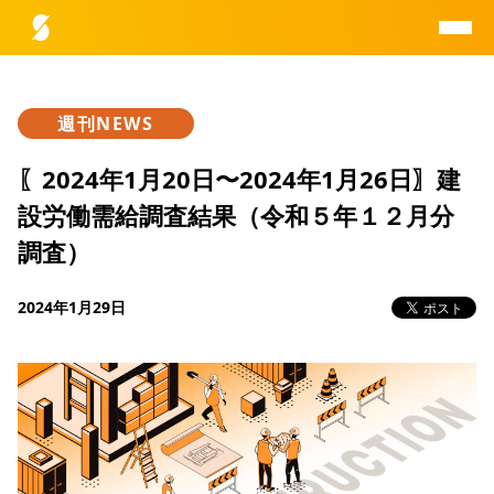
週刊NEWS
助太刀総研とは
〖2024年1月20日〜2024年1月26日〗建
設労働需給調査結果（令和５年１２月分
データ一覧
調査）
レポート一覧
2024年1月29日
研究員紹介
お問合せ