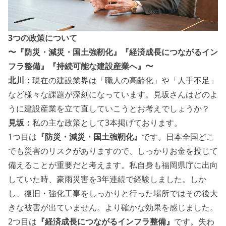
3つの政策について
〜『防災・減災・国土強靭化』『経済成長につながるイン
フラ整備』『持続可能な建設産業へ』〜
北川：
現在の建設業界は「職人の高齢化」や「人手不足」
など様々な課題が深刻になっています。見坂さんはどのよ
うに建設産業を立て直していこうとお考えでしょうか？
見坂：
私の主な政策として3本掲げております。
1つ目は
『防災・減災・国土強靭化』
です。日本全国どこ
でも災害のリスクがありますので、しっかりお金を投じて
備えることが重要だと考えます。私自身も福岡県庁に出向
していた時、豪雨災害を3年連続で経験しました。しか
し、復旧・強化工事をしっかりと行った場所ではその後大
きな被害が出ていません。より確かな効果を感じました。
2つ目は
『経済成長につながるインフラ整備』
です。失わ