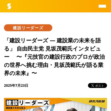
建設リーダーズ
助太刀総研とは
「建設リーダーズ — 建設業の未来を語
る」 自由民主党 見坂茂範氏インタビュ
データ一覧
ー 〜『元技官の建設行政のプロが政治
の世界へ挑む理由・見坂茂範氏が語る業
レポート一覧
界の未来』〜
研究員紹介
2025年7月23日
お問合せ