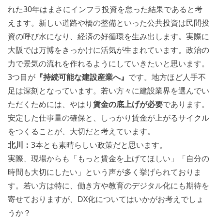
れた30年はまさにインフラ投資を怠った結果であると考
えます。新しい道路や橋の整備といった公共投資は民間投
資の呼び水になり、経済の好循環を生み出します。実際に
大阪では万博をきっかけに活気が生まれています。政治の
力で景気の流れを作れるようにしていきたいと思います。
3つ目が
『持続可能な建設産業へ』
です。地方ほど人手不
足は深刻となっています。若い方々に建設業界を選んでい
ただくためには、やはり
賃金の底上げが必要
であります。
安定した仕事量の確保と、しっかり賃金が上がるサイクル
をつくることが、大切だと考えています。
北川：
3本とも素晴らしい政策だと思います。
実際、現場からも「もっと賃金を上げてほしい」「自分の
時間も大切にしたい」という声が多く挙げられておりま
す。若い方は特に、働き方や教育のデジタル化にも期待を
寄せておりますが、DX化についてはいかがお考えでしょ
うか？