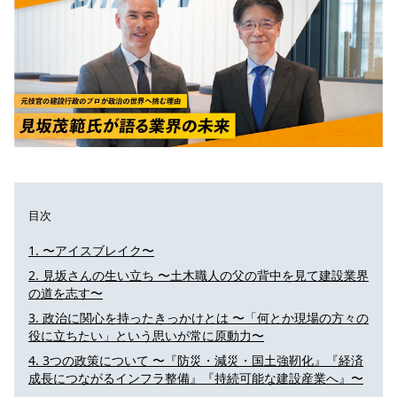
目次
〜アイスブレイク〜
見坂さんの生い立ち 〜土木職人の父の背中を見て建設業界
の道を志す〜
政治に関心を持ったきっかけとは 〜「何とか現場の方々の
役に立ちたい」という思いが常に原動力〜
3つの政策について 〜『防災・減災・国土強靭化』『経済
成長につながるインフラ整備』『持続可能な建設産業へ』〜