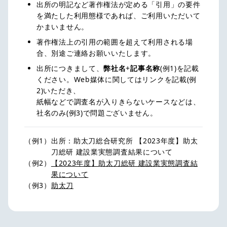
出所の明記など著作権法が定める「引用」の要件
を満たした利用態様であれば、ご利用いただいて
かまいません。
著作権法上の引用の範囲を超えて利用される場
合、別途ご連絡お願いいたします。
出所につきまして、
弊社名
+
記事名称
(例1)を記載
ください。Web媒体に関してはリンクを記載(例
2)いただき、
紙幅などで調査名が入りきらないケースなどは、
社名のみ(例3)で問題ございません。
（例1）
出所：助太刀総合研究所 【2023年度】助太
刀総研 建設業実態調査結果について
（例2）
【2023年度】助太刀総研 建設業実態調査結
果について
（例3）
助太刀