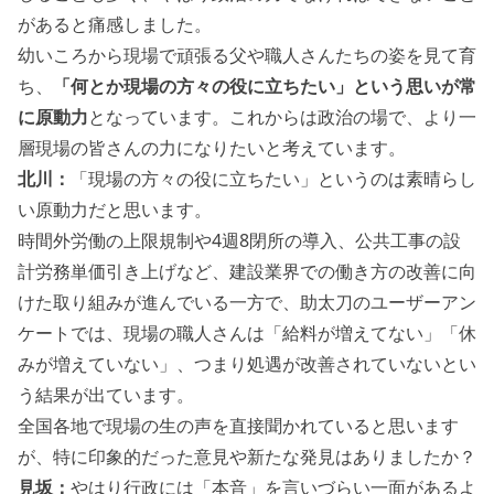
があると痛感しました。
幼いころから現場で頑張る父や職人さんたちの姿を見て育
ち、
「何とか現場の方々の役に立ちたい」という思いが常
に原動力
となっています。これからは政治の場で、より一
層現場の皆さんの力になりたいと考えています。
北川：
「現場の方々の役に立ちたい」というのは素晴らし
い原動力だと思います。
時間外労働の上限規制や4週8閉所の導入、公共工事の設
計労務単価引き上げなど、建設業界での働き方の改善に向
けた取り組みが進んでいる一方で、助太刀のユーザーアン
ケートでは、現場の職人さんは「給料が増えてない」「休
みが増えていない」、つまり処遇が改善されていないとい
う結果が出ています。
全国各地で現場の生の声を直接聞かれていると思います
が、特に印象的だった意見や新たな発見はありましたか？
見坂：
やはり行政には「本音」を言いづらい一面があるよ