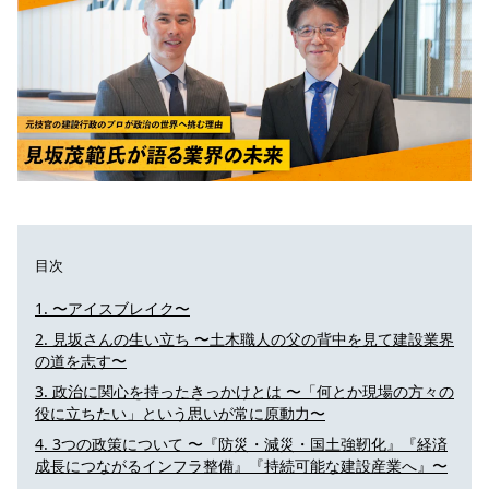
目次
〜アイスブレイク〜
見坂さんの生い立ち 〜土木職人の父の背中を見て建設業界
の道を志す〜
政治に関心を持ったきっかけとは 〜「何とか現場の方々の
役に立ちたい」という思いが常に原動力〜
3つの政策について 〜『防災・減災・国土強靭化』『経済
成長につながるインフラ整備』『持続可能な建設産業へ』〜