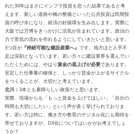
れた30年はまさにインフラ投資を怠った結果であると考
えます。新しい道路や橋の整備といった公共投資は民間投
資の呼び水になり、経済の好循環を生み出します。実際に
大阪では万博をきっかけに活気が生まれています。政治の
力で景気の流れを作れるようにしていきたいと思います。
3つ目が
『持続可能な建設産業へ』
です。地方ほど人手不
足は深刻となっています。若い方々に建設業界を選んでい
ただくためには、やはり
賃金の底上げが必要
であります。
安定した仕事量の確保と、しっかり賃金が上がるサイクル
をつくることが、大切だと考えています。
北川：
3本とも素晴らしい政策だと思います。
実際、現場からも「もっと賃金を上げてほしい」「自分の
時間も大切にしたい」という声が多く挙げられておりま
す。若い方は特に、働き方や教育のデジタル化にも期待を
寄せておりますが、DX化についてはいかがお考えでしょ
うか？