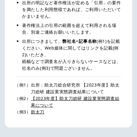
出所の明記など著作権法が定める「引用」の要件
を満たした利用態様であれば、ご利用いただいて
かまいません。
著作権法上の引用の範囲を超えて利用される場
合、別途ご連絡お願いいたします。
出所につきまして、
弊社名
+
記事名称
(例1)を記載
ください。Web媒体に関してはリンクを記載(例
2)いただき、
紙幅などで調査名が入りきらないケースなどは、
社名のみ(例3)で問題ございません。
（例1）
出所：助太刀総合研究所 【2023年度】助太
刀総研 建設業実態調査結果について
（例2）
【2023年度】助太刀総研 建設業実態調査結
果について
（例3）
助太刀