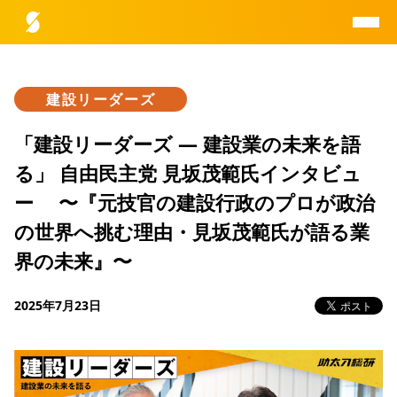
建設リーダーズ
助太刀総研とは
「建設リーダーズ — 建設業の未来を語
る」 自由民主党 見坂茂範氏インタビュ
データ一覧
ー 〜『元技官の建設行政のプロが政治
の世界へ挑む理由・見坂茂範氏が語る業
レポート一覧
界の未来』〜
研究員紹介
2025年7月23日
お問合せ