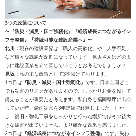
3つの政策について
〜『防災・減災・国土強靭化』『経済成長につながるイン
フラ整備』『持続可能な建設産業へ』〜
北川：
現在の建設業界は「職人の高齢化」や「人手不足」
など様々な課題が深刻になっています。見坂さんはどのよ
うに建設産業を立て直していこうとお考えでしょうか？
見坂：
私の主な政策として3本掲げております。
1つ目は
『防災・減災・国土強靭化』
です。日本全国どこ
でも災害のリスクがありますので、しっかりお金を投じて
備えることが重要だと考えます。私自身も福岡県庁に出向
していた時、豪雨災害を3年連続で経験しました。しか
し、復旧・強化工事をしっかりと行った場所ではその後大
きな被害が出ていません。より確かな効果を感じました。
2つ目は
『経済成長につながるインフラ整備』
です。失わ