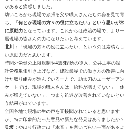
があると痛感しました。
幼いころから現場で頑張る父や職人さんたちの姿を見て育
ち、
「何とか現場の方々の役に立ちたい」という思いが常
に原動力
となっています。これからは政治の場で、より一
層現場の皆さんの力になりたいと考えています。
北川：
「現場の方々の役に立ちたい」というのは素晴らし
い原動力だと思います。
時間外労働の上限規制や4週8閉所の導入、公共工事の設
計労務単価引き上げなど、建設業界での働き方の改善に向
けた取り組みが進んでいる一方で、助太刀のユーザーアン
ケートでは、現場の職人さんは「給料が増えてない」「休
みが増えていない」、つまり処遇が改善されていないとい
う結果が出ています。
全国各地で現場の生の声を直接聞かれていると思います
が、特に印象的だった意見や新たな発見はありましたか？
見坂：
やはり行政には「本音」を言いづらい一面があるよ