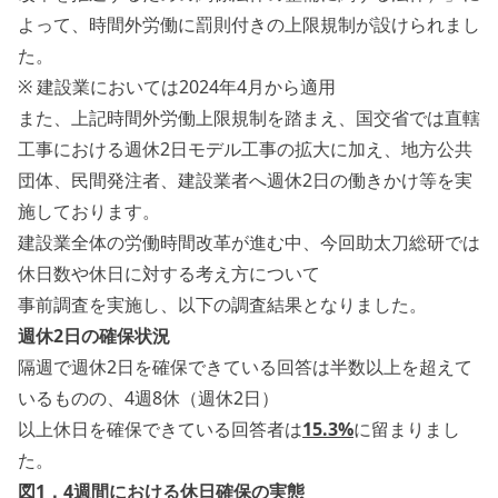
よって、時間外労働に罰則付きの上限規制が設けられまし
た。
※ 建設業においては2024年4月から適用
また、上記時間外労働上限規制を踏まえ、国交省では直轄
工事における週休2日モデル工事の拡大に加え、地方公共
団体、民間発注者、建設業者へ週休2日の働きかけ等を実
施しております。
建設業全体の労働時間改革が進む中、今回助太刀総研では
休日数や休日に対する考え方について
事前調査を実施し、以下の調査結果となりました。
週休2日の確保状況
隔週で週休2日を確保できている回答は半数以上を超えて
いるものの、4週8休（週休2日）
以上休日を確保できている回答者は
15.3%
に留まりまし
た。
図1．4週間における休日確保の実態