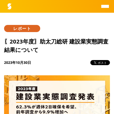
レポート
助太刀総研とは
〖2023年度〗助太刀総研 建設業実態調査
結果について
データ一覧
2023年10月30日
レポート一覧
研究員紹介
お問合せ