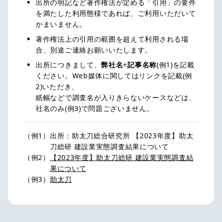
出所の明記など著作権法が定める「引用」の要件
を満たした利用態様であれば、ご利用いただいて
かまいません。
著作権法上の引用の範囲を超えて利用される場
合、別途ご連絡お願いいたします。
出所につきまして、
弊社名
+
記事名称
(例1)を記載
ください。Web媒体に関してはリンクを記載(例
2)いただき、
紙幅などで調査名が入りきらないケースなどは、
社名のみ(例3)で問題ございません。
（例1）
出所：助太刀総合研究所 【2023年度】助太
刀総研 建設業実態調査結果について
（例2）
【2023年度】助太刀総研 建設業実態調査結
果について
（例3）
助太刀