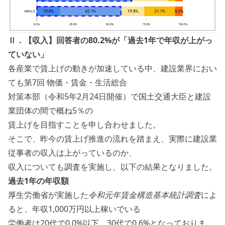
Ⅱ．【収入】回答者の80.2%が「過去1年で年収が上がっ
ていない」
各産業で賃上げの動きが加速している中、建設業界におい
ても第7回 物価・賃金・生活総合
対策本部（令和5年2月24日開催）で国土交通大臣と建設
業団体の間で概ね5％の
賃上げを目指すことを申し合わせました。
そこで、昨今の賃上げ推進の流れを踏まえ、実際に建設業
従事者の収入は上がっているのか、
収入についても調査を実施し、以下の結果となりました。
過去1年の年収額
厚生労働省が実施した
令和元年賃金構造基本統計調査
によ
ると、年収1,000万円以上稼いでいる
労働者は20代で0.0%以下、30代で0.6%となっておりま