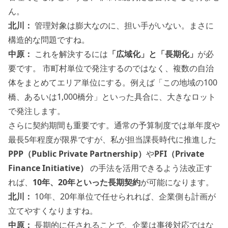
ん。
北川：
管理対象は膨大なのに、担い手がいない。まさに
構造的な問題ですね。
中原：
これを解決するには
「広域化」と「長期化」
が必
要です。 市町村単位で発注するのではなく、複数の自治
体をまとめてエリア単位にする。例えば「この地域の100
橋、あるいは1,000橋分」といった具合に、大きなロット
で発注します。
さらに契約期間も重要です。通常の予算制度では単年度や
最長5年程度が限界ですが、私が担当課長時代に推進した
PPP（Public Private Partnership）
や
PFI（Private
Finance Initiative）
の手法を活用できるよう法改正す
れば、
10年、20年といった長期契約
が可能になります。
北川：
10年、20年単位で任せられれば、企業側も計画が
立てやすくなりますね。
中原：
長期的に任されることで、企業は事後対応ではな