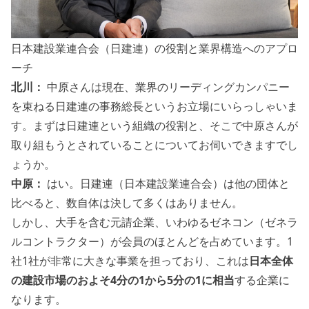
日本建設業連合会（日建連）の役割と業界構造へのアプロ
ーチ
北川：
中原さんは現在、業界のリーディングカンパニー
を束ねる日建連の事務総長というお立場にいらっしゃいま
す。まずは日建連という組織の役割と、そこで中原さんが
取り組もうとされていることについてお伺いできますでし
ょうか。
中原：
はい。日建連（日本建設業連合会）は他の団体と
比べると、数自体は決して多くはありません。
しかし、大手を含む元請企業、いわゆるゼネコン（ゼネラ
ルコントラクター）が会員のほとんどを占めています。1
社1社が非常に大きな事業を担っており、これは
日本全体
の建設市場のおよそ4分の1から5分の1に相当
する企業に
なります。