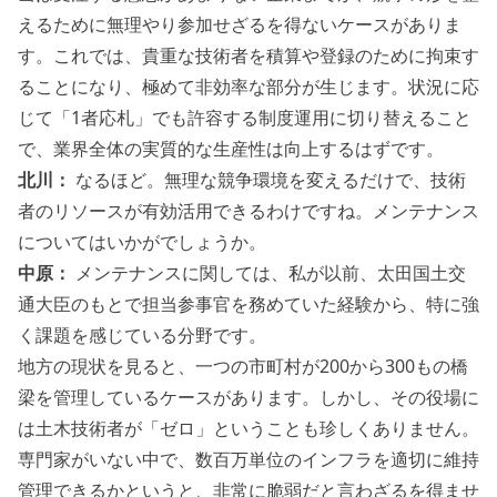
えるために無理やり参加せざるを得ないケースがありま
す。これでは、貴重な技術者を積算や登録のために拘束す
ることになり、極めて非効率な部分が生じます。状況に応
じて「1者応札」でも許容する制度運用に切り替えること
で、業界全体の実質的な生産性は向上するはずです。
北川：
なるほど。無理な競争環境を変えるだけで、技術
者のリソースが有効活用できるわけですね。メンテナンス
についてはいかがでしょうか。
中原：
メンテナンスに関しては、私が以前、太田国土交
通大臣のもとで担当参事官を務めていた経験から、特に強
く課題を感じている分野です。
地方の現状を見ると、一つの市町村が200から300もの橋
梁を管理しているケースがあります。しかし、その役場に
は土木技術者が「ゼロ」ということも珍しくありません。
専門家がいない中で、数百万単位のインフラを適切に維持
管理できるかというと、非常に脆弱だと言わざるを得ませ