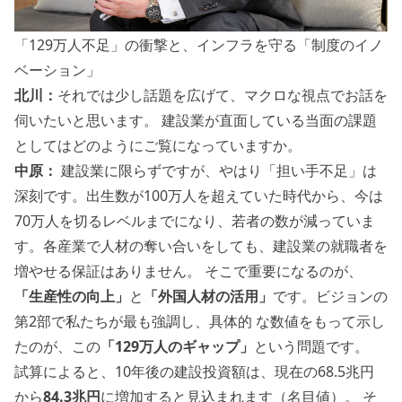
「129万人不足」の衝撃と、インフラを守る「制度のイノ
ベーション」
北川：
それでは少し話題を広げて、マクロな視点でお話を
伺いたいと思います。 建設業が直面している当面の課題
としてはどのようにご覧になっていますか。
中原：
建設業に限らずですが、やはり「担い手不足」は
深刻です。出生数が100万人を超えていた時代から、今は
70万人を切るレベルまでになり、若者の数が減っていま
す。各産業で人材の奪い合いをしても、建設業の就職者を
増やせる保証はありません。 そこで重要になるのが、
「生産性の向上」
と
「外国人材の活用」
です。ビジョンの
第2部で私たちが最も強調し、具体的 な数値をもって示し
たのが、この
「129万人のギャップ」
という問題です。
試算によると、10年後の建設投資額は、現在の68.5兆円
から
84.3兆円
に増加すると見込まれます（名目値）。 そ