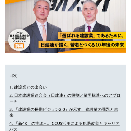
目次
建設業との出会い
日本建設業連合会（日建連）の役割と業界構造へのアプロ
ーチ
「建設業の長期ビジョン2.0」が示す、建設業の課題と未
来
「新4K」の実現へ。CCUS活用による処遇改善とキャリア
パス