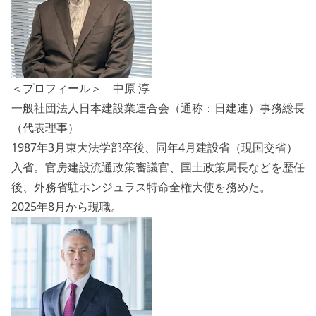
＜プロフィール＞ 中原 淳
一般社団法人日本建設業連合会（通称：日建連）事務総長
（代表理事）
1987年3月東大法学部卒後、同年4月建設省（現国交省）
入省。官房建設流通政策審議官、国土政策局長などを歴任
後、外務省駐ホンジュラス特命全権大使を務めた。
2025年8月から現職。