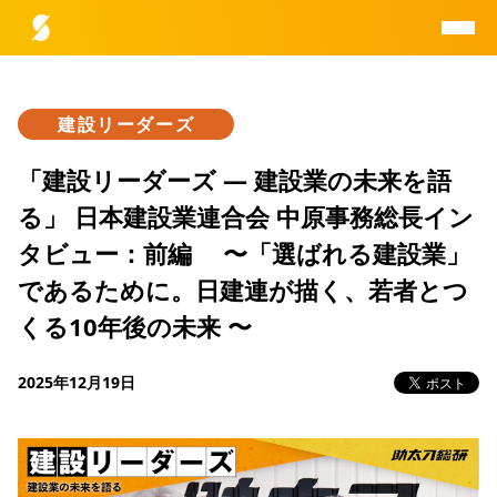
建設リーダーズ
助太刀総研とは
「建設リーダーズ — 建設業の未来を語
る」 日本建設業連合会 中原事務総長イン
データ一覧
タビュー：前編 〜「選ばれる建設業」
であるために。日建連が描く、若者とつ
レポート一覧
くる10年後の未来 〜
研究員紹介
2025年12月19日
お問合せ