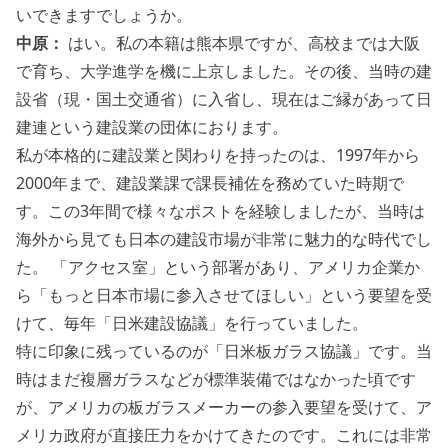
いできますでしょうか。
中原：
はい。私の本籍は熊本県ですが、高校までは大阪
で育ち、大学進学を機に上京しました。その後、当時の建
設省（現・国土交通省）に入省し、現在はご縁があって日
建連という建設業の団体におります。
私が本格的に建設業と関わりを持ったのは、1997年から
2000年まで、建設業課で課長補佐を務めていた時期で
す。この3年間で様々なポストを経験しましたが、当時は
海外から見ても日本の建設市場が非常に魅力的な時代でし
た。 「アクセス室」という部署があり、アメリカ企業か
ら「もっと日本市場に参入させてほしい」という要望を受
けて、毎年「日米建設協議」を行っていました。
特に印象に残っているのが「日米板ガラス協議」です。当
時はまだ複層ガラスなどが標準装備ではなかった頃です
が、アメリカの板ガラスメーカーの参入要望を受けて、ア
メリカ政府が直接圧力をかけてきたのです。これには非常