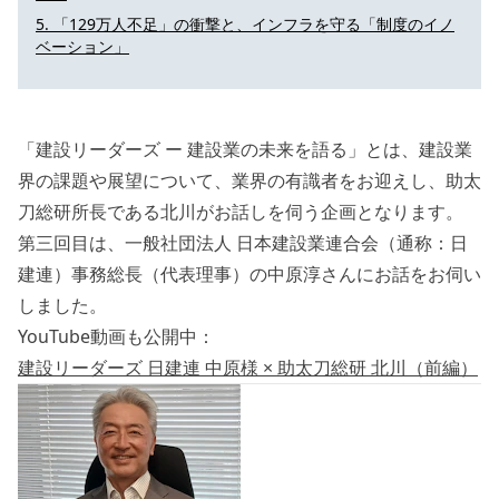
「129万人不足」の衝撃と、インフラを守る「制度のイノ
ベーション」
「建設リーダーズ ー 建設業の未来を語る」とは、建設業
界の課題や展望について、業界の有識者をお迎えし、助太
刀総研所長である北川がお話しを伺う企画となります。
第三回目は、一般社団法人 日本建設業連合会（通称：日
建連）事務総長（代表理事）の中原淳さんにお話をお伺い
しました。
YouTube動画も公開中：
建設リーダーズ 日建連 中原様 × 助太刀総研 北川（前編）