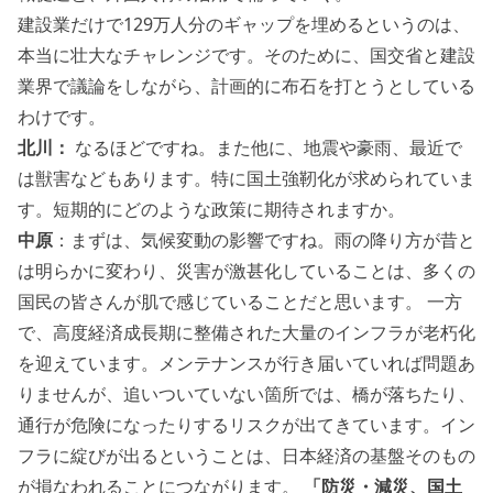
建設業だけで129万人分のギャップを埋めるというのは、
本当に壮大なチャレンジです。そのために、国交省と建設
業界で議論をしながら、計画的に布石を打とうとしている
わけです。
北川：
なるほどですね。また他に、地震や豪雨、最近で
は獣害などもあります。特に国土強靭化が求められていま
す。短期的にどのような政策に期待されますか。
中原
：まずは、気候変動の影響ですね。雨の降り方が昔と
は明らかに変わり、災害が激甚化していることは、多くの
国民の皆さんが肌で感じていることだと思います。 一方
で、高度経済成長期に整備された大量のインフラが老朽化
を迎えています。メンテナンスが行き届いていれば問題あ
りませんが、追いついていない箇所では、橋が落ちたり、
通行が危険になったりするリスクが出てきています。イン
フラに綻びが出るということは、日本経済の基盤そのもの
が損なわれることにつながります。
「防災・減災、国土