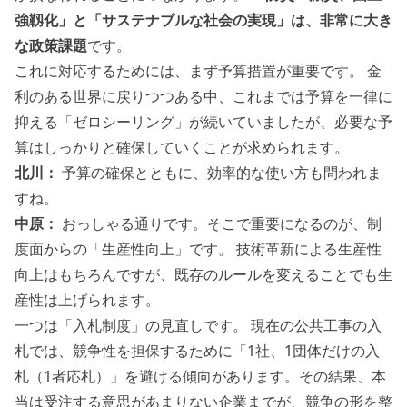
強靱化」と「サステナブルな社会の実現」は、非常に大き
な政策課題
です。
これに対応するためには、まず予算措置が重要です。 金
利のある世界に戻りつつある中、これまでは予算を一律に
抑える「ゼロシーリング」が続いていましたが、必要な予
算はしっかりと確保していくことが求められます。
北川：
予算の確保とともに、効率的な使い方も問われま
すね。
中原：
おっしゃる通りです。そこで重要になるのが、制
度面からの「生産性向上」です。 技術革新による生産性
向上はもちろんですが、既存のルールを変えることでも生
産性は上げられます。
一つは「入札制度」の見直しです。 現在の公共工事の入
札では、競争性を担保するために「1社、1団体だけの入
札（1者応札）」を避ける傾向があります。その結果、本
当は受注する意思があまりない企業までが、競争の形を整