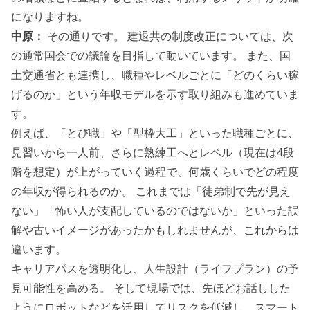
になりますね。
中原：
その通りです。 建退共の制度改正については、次
の通常国会での議論を目指して動いています。 また、国
土交通省とも連携し、職種やレベルごとに「どのくらい稼
げるのか」という年収モデルを示す取り組みも進めていま
す。
例えば、「とび職」や「型枠大工」といった職種ごとに、
見習いから一人前、さらに熟練工へとレベル（現在は4段
階を想定）が上がっていく過程で、何歳くらいでどの程度
の年収が得られるのか。 これまでは「徒弟制で先が見え
ない」「怖い人が支配しているのではないか」といった誤
解や古いイメージがあったかもしれませんが、これからは
違います。
キャリアパスを透明化し、人生設計（ライフプラン）の予
見可能性を高める。 そして現場では、先ほどお話しした
ようにロボットなどを活用してリスクを低減し、スマート