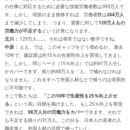
の仕事に対応するために必要な技能労働者数は393万人で
す。しかし、現状のまま推移すれば、労働者数は
264万人
まで減少してしまう。 つまり、需要に対して
129万人もの
労働力が不足する
という計算になります。
北川：
129万人……。それは尋常ではない数字ですね。
中原：
ええ。では、このギャップをどう埋めるか。 過去
10年で、建設業は約15％の生産性向上を実現してきまし
た。しかし、同じペース（15％向上）では約61万人分し
かカバーできず、残り約68万人を「人」で補わなければ
なりません。これをすべて外国人材などで補うのは現実的
に不可能です。
そこで私たちは、
「この10年で生産性を25％向上させ
る」
という高い目標を掲げました。 もし25％向上を実現
できれば、
98万人分の労働力をカバー
できます。それで
も不足する残りの31万人。この分を、日本人の若者の入
職促進と、外国人材の活用で補っていく。