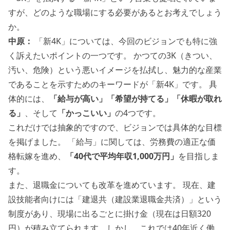
すが、どのような職場にする必要があるとお考えでしょう
か。
中原：
「新4K」については、今回のビジョンでも特に強
く訴えたいポイントの一つです。 かつての3K（きつい、
汚い、危険）という悪いイメージを払拭し、魅力的な産業
であることを示すためのキーワードが「新4K」です。 具
体的には、
「給与が高い」「希望が持てる」「休暇が取れ
る」
、そして
「かっこいい」
の4つです。
これだけでは抽象的ですので、ビジョンでは具体的な目標
を掲げました。 「給与」に関しては、労務費の適正な価
格転嫁を進め、
「40代で平均年収1,000万円」
を目指しま
す。
また、退職金についても改革を進めています。 現在、建
設技能者向けには「建退共（建設業退職金共済）」という
制度があり、現場に出るごとに掛け金（現在は日額320
円）が積み立てられます。しかし、これでは40年近く働