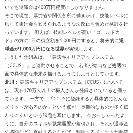
いても退職金は400万円程度にしかなりません。
そこで現在、厚労省や関係各所に働きかけ、技能レベルに
応じて掛け金を変えられるような法改正を含めた検討を行
っています。 例えば、技能レベルが高い「ゴールドカー
ド」の方の1日の積立額を1,000円にすると、将来的に
退
職金が1,000万円になる世界
が実現します。
こうした仕組みは、「建設キャリアアップシステム
（CCUS）」と連動させることで、若者が給与など処遇の
面で具体的な未来を描けるようにしようとしています。
北川：
建設キャリアアップシステム（CCUS）について
は、現在170万人以上の職人さんが登録されていると伺っ
ています。 一方で、「CCUSに登録すると具体的にどんな
メリットがあるのか」という点が、長期的なものが多く伝
わりにくいという課題も耳にします。 今おっしゃったよ
うに、自分のスキルや就業履歴が蓄積され、それが退職金
の増額などに直結するとなれば、利用するメリットが明確